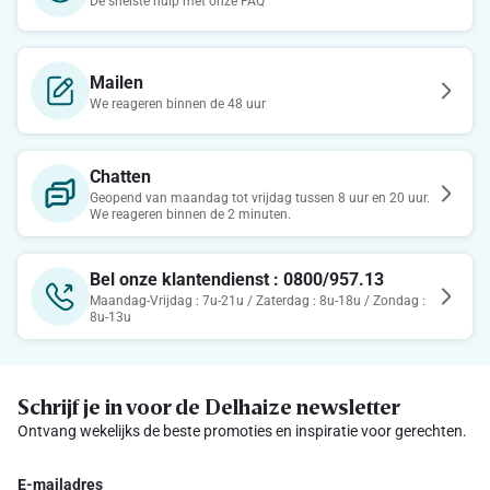
De snelste hulp met onze FAQ
Mailen
We reageren binnen de 48 uur
Chatten
Geopend van maandag tot vrijdag tussen 8 uur en 20 uur.
We reageren binnen de 2 minuten.
Bel onze klantendienst : 0800/957.13
Maandag-Vrijdag : 7u-21u / Zaterdag : 8u-18u / Zondag :
8u-13u
Schrijf je in voor de Delhaize newsletter
Ontvang wekelijks de beste promoties en inspiratie voor gerechten.
E-mailadres