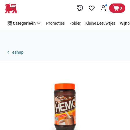
Overslaan
0
Categorieën
Promoties
Folder
Kleine Leeuwtjes
Wijnb
eshop