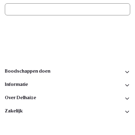
Ik schrijf me in
Volg ons op sociale media
Boodschappen doen
Informatie
Over Delhaize
Zakelijk