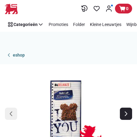
Overslaan
0
Categorieën
Promoties
Folder
Kleine Leeuwtjes
Wijnb
eshop