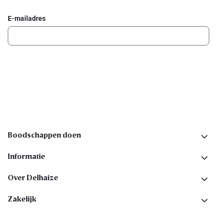
E-mailadres
Ik schrijf me in
Volg ons op sociale media
Boodschappen doen
Informatie
Over Delhaize
Zakelijk