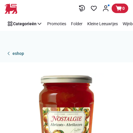
Overslaan
0
Categorieën
Promoties
Folder
Kleine Leeuwtjes
Wijnb
eshop