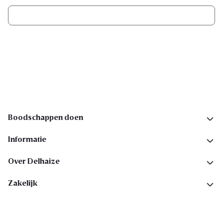
Ik schrijf me in
Volg ons op sociale media
Boodschappen doen
Informatie
Over Delhaize
Zakelijk