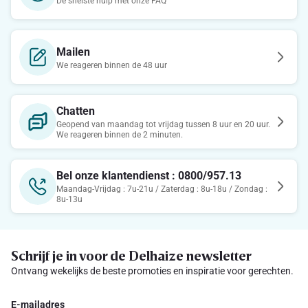
De snelste hulp met onze FAQ
Mailen
We reageren binnen de 48 uur
Chatten
Geopend van maandag tot vrijdag tussen 8 uur en 20 uur.
We reageren binnen de 2 minuten.
Bel onze klantendienst : 0800/957.13
Maandag-Vrijdag : 7u-21u / Zaterdag : 8u-18u / Zondag :
8u-13u
Schrijf je in voor de Delhaize newsletter
Ontvang wekelijks de beste promoties en inspiratie voor gerechten.
E-mailadres