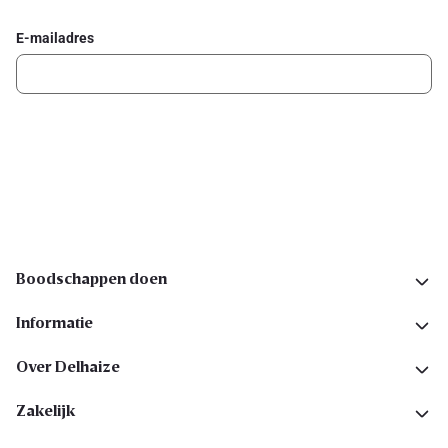
E-mailadres
Ik schrijf me in
Volg ons op sociale media
Boodschappen doen
Informatie
Over Delhaize
Zakelijk