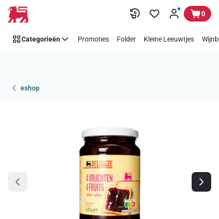
Overslaan
0
Categorieën
Promoties
Folder
Kleine Leeuwtjes
Wijnb
eshop