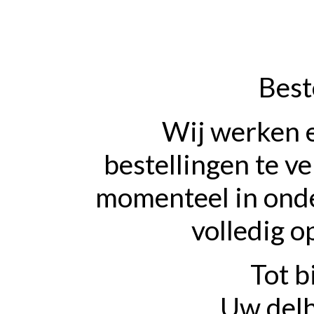
Best
Wij werken 
bestellingen te v
momenteel in onde
volledig o
Tot b
Uw delh