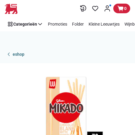
Overslaan
0
Categorieën
Promoties
Folder
Kleine Leeuwtjes
Wijnb
eshop