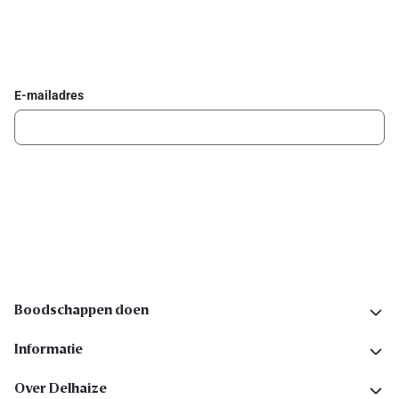
Schrijf je in voor de Delhaize newsletter
Ontvang wekelijks de beste promoties en inspiratie voor gerechten.
E-mailadres
Ik schrijf me in
Volg ons op sociale media
Boodschappen doen
Informatie
Over Delhaize