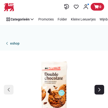
Overslaan
0
Categorieën
Promoties
Folder
Kleine Leeuwtjes
Wijnb
eshop