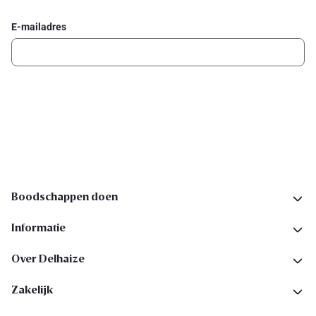
E-mailadres
Ik schrijf me in
Volg ons op sociale media
Boodschappen doen
Informatie
Over Delhaize
Zakelijk