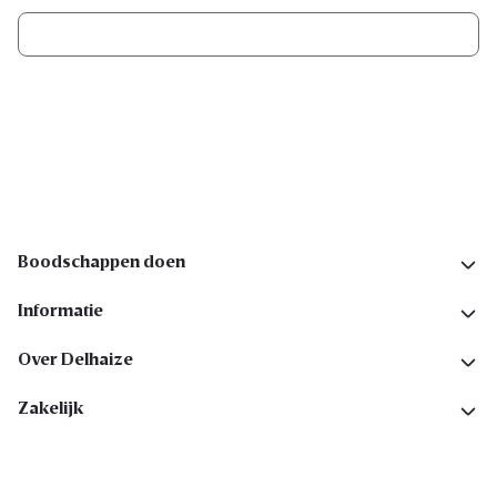
Ik schrijf me in
Volg ons op sociale media
Boodschappen doen
Informatie
Over Delhaize
Zakelijk