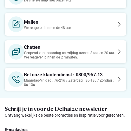
De snelste hulp met onze FAQ
Mailen
We reageren binnen de 48 uur
Chatten
Geopend van maandag tot vrijdag tussen 8 uur en 20 uur.
We reageren binnen de 2 minuten.
Bel onze klantendienst : 0800/957.13
Maandag-Vrijdag : 7u-21u / Zaterdag : 8u-18u / Zondag :
8u-13u
Schrijf je in voor de Delhaize newsletter
Ontvang wekelijks de beste promoties en inspiratie voor gerechten.
E-mailadres