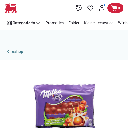
Overslaan
0
Categorieën
Promoties
Folder
Kleine Leeuwtjes
Wijnb
eshop