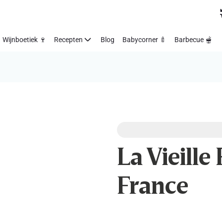
Wijnboetiek 🍷
Recepten
Blog
Babycorner 🍼
Barbecue 🫕
La Vieille
France