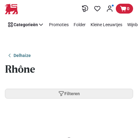
Overslaan
0
Categorieën
Promoties
Folder
Kleine Leeuwtjes
Wijnb
Delhaize
Rhône
Filteren