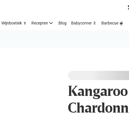
Wijnboetiek 🍷
Recepten
Blog
Babycorner 🍼
Barbecue 🫕
Kangaroo 
Chardonn