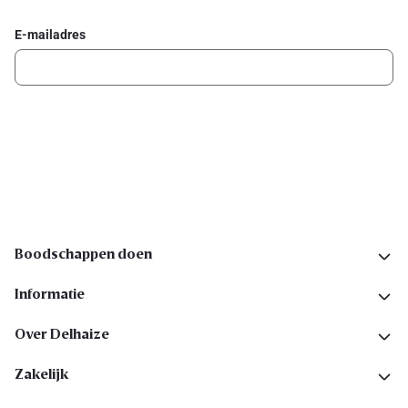
E-mailadres
Ik schrijf me in
Volg ons op sociale media
Boodschappen doen
Informatie
Over Delhaize
Zakelijk