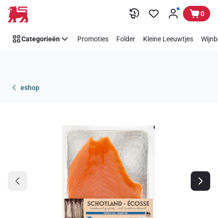
Overslaan
0
Categorieën
Promoties
Folder
Kleine Leeuwtjes
Wijnb
eshop