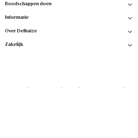
Boodschappen doen
Informatie
Over Delhaize
Zakelijk
Cookies
Privacyverklaring
Security
Algemene voorwaarden
Toegankelijkheidsverklaring
Copyright © 2026 All rights reserved. Delhaize Group.