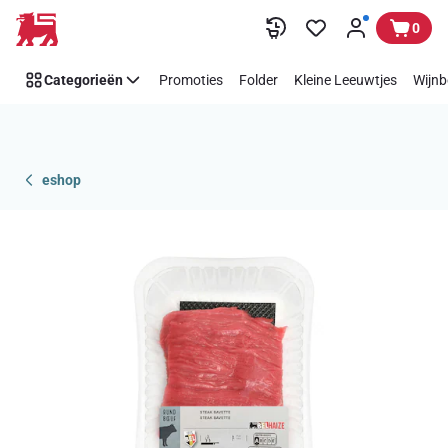
Overslaan
0
Categorieën
Promoties
Folder
Kleine Leeuwtjes
Wijnb
eshop