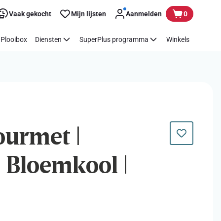
Vaak gekocht
Mijn lijsten
Aanmelden
0
Plooibox
Diensten
SuperPlus programma
Winkels
urmet |
| Bloemkool |