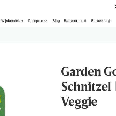
Wijnboetiek 🍷
Recepten
Blog
Babycorner 🍼
Barbecue 🫕
Garden Go
Schnitzel 
Veggie