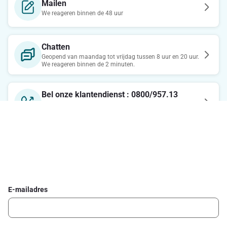
Mailen
We reageren binnen de 48 uur
Chatten
Geopend van maandag tot vrijdag tussen 8 uur en 20 uur.
We reageren binnen de 2 minuten.
Bel onze klantendienst : 0800/957.13
Maandag-Vrijdag : 7u-21u / Zaterdag : 8u-18u / Zondag :
8u-13u
Schrijf je in voor de Delhaize newsletter
Ontvang wekelijks de beste promoties en inspiratie voor gerechten.
E-mailadres