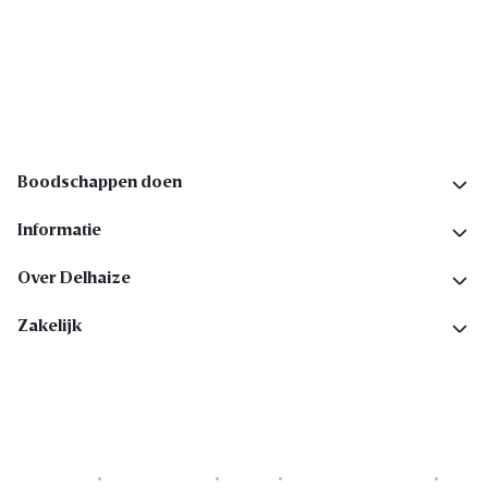
Ik schrijf me in
Volg ons op sociale media
Boodschappen doen
Informatie
Over Delhaize
Zakelijk
Cookies
Privacyverklaring
Security
Algemene voorwaarden