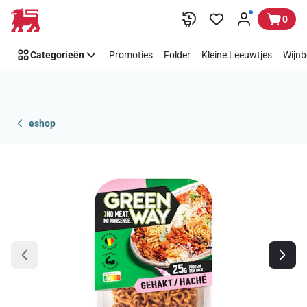
Overslaan
0
Categorieën
Promoties
Folder
Kleine Leeuwtjes
Wijnb
eshop