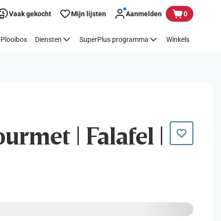
Vaak gekocht
Mijn lijsten
Aanmelden
0
Plooibox
Diensten
SuperPlus programma
Winkels
rmet | Falafel |