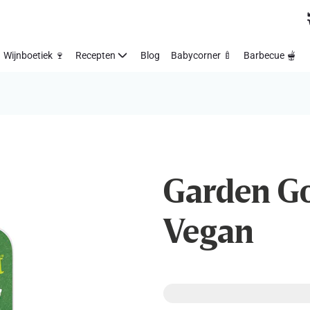
Wijnboetiek 🍷
Recepten
Blog
Babycorner 🍼
Barbecue 🫕
Garden Gou
Vegan