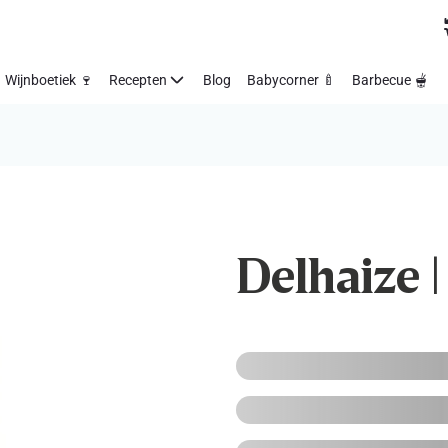
Wijnboetiek 🍷
Recepten
Blog
Babycorner 🍼
Barbecue 🫕
Delhaize | 