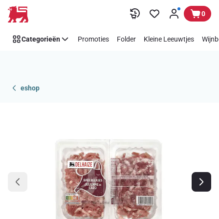
Overslaan
0
Categorieën
Promoties
Folder
Kleine Leeuwtjes
Wijnb
eshop