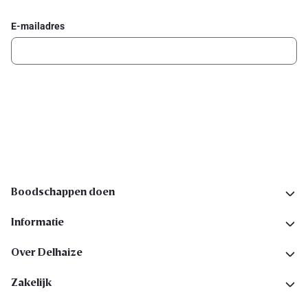
E-mailadres
Ik schrijf me in
Volg ons op sociale media
Boodschappen doen
Informatie
Over Delhaize
Zakelijk