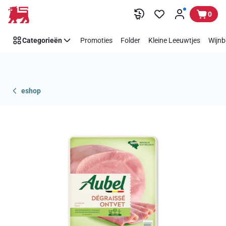
Overslaan
0
Categorieën
Promoties
Folder
Kleine Leeuwtjes
Wijnb
eshop