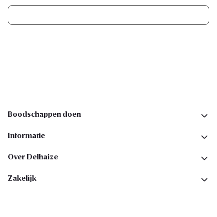
Ik schrijf me in
Volg ons op sociale media
Boodschappen doen
Informatie
Over Delhaize
Zakelijk