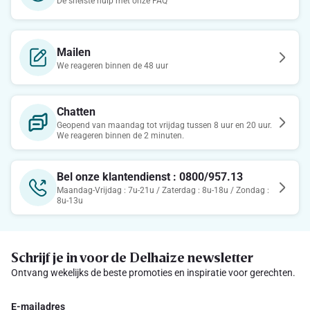
De snelste hulp met onze FAQ
Mailen
We reageren binnen de 48 uur
Chatten
Geopend van maandag tot vrijdag tussen 8 uur en 20 uur.
We reageren binnen de 2 minuten.
Bel onze klantendienst : 0800/957.13
Maandag-Vrijdag : 7u-21u / Zaterdag : 8u-18u / Zondag :
8u-13u
Schrijf je in voor de Delhaize newsletter
Ontvang wekelijks de beste promoties en inspiratie voor gerechten.
E-mailadres