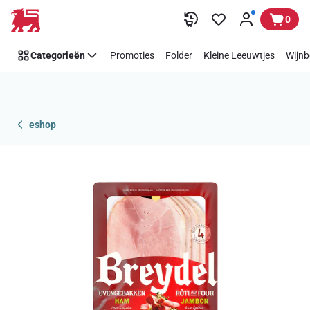
Overslaan
0
Categorieën
Promoties
Folder
Kleine Leeuwtjes
Wijnb
eshop