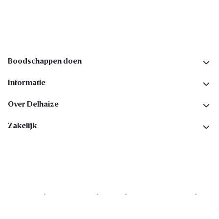
Volg ons op sociale media
Boodschappen doen
Informatie
Over Delhaize
Zakelijk
Cookies
Privacyverklaring
Security
Algemene voorwaarden
Toegankelijkheidsverklaring
Copyright © 2026 All rights reserved. Delhaize Group.