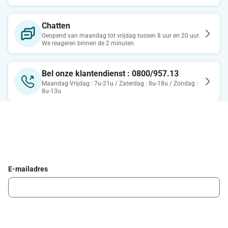
Chatten
Geopend van maandag tot vrijdag tussen 8 uur en 20 uur.
We reageren binnen de 2 minuten.
Bel onze klantendienst : 0800/957.13
Maandag-Vrijdag : 7u-21u / Zaterdag : 8u-18u / Zondag :
8u-13u
Schrijf je in voor de Delhaize newsletter
Ontvang wekelijks de beste promoties en inspiratie voor gerechten.
E-mailadres
Ik schrijf me in