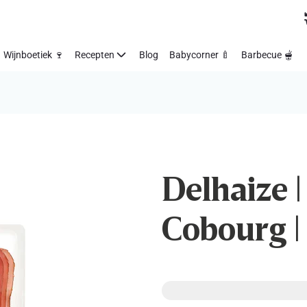
Wijnboetiek 🍷
Recepten
Blog
Babycorner 🍼
Barbecue 🫕
Delhaize 
Cobourg |