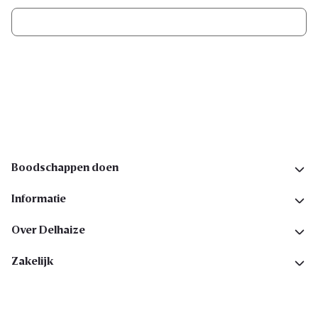
Ik schrijf me in
Volg ons op sociale media
Boodschappen doen
Informatie
Over Delhaize
Zakelijk