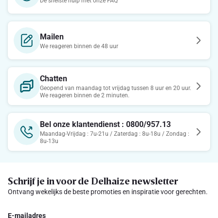
De snelste hulp met onze FAQ
Mailen
We reageren binnen de 48 uur
Chatten
Geopend van maandag tot vrijdag tussen 8 uur en 20 uur.
We reageren binnen de 2 minuten.
Bel onze klantendienst : 0800/957.13
Maandag-Vrijdag : 7u-21u / Zaterdag : 8u-18u / Zondag :
8u-13u
Schrijf je in voor de Delhaize newsletter
Ontvang wekelijks de beste promoties en inspiratie voor gerechten.
E-mailadres