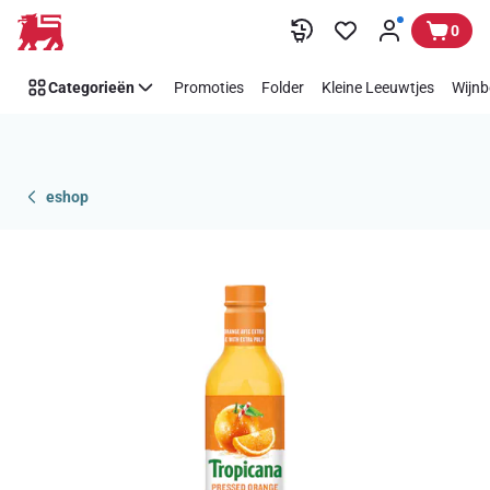
Overslaan
0
Categorieën
Promoties
Folder
Kleine Leeuwtjes
Wijnb
eshop