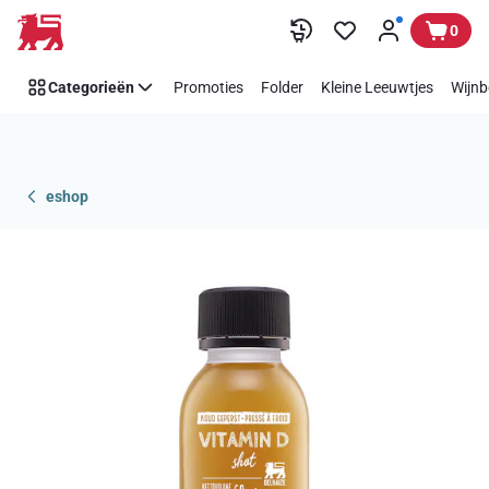
Overslaan
0
Categorieën
Promoties
Folder
Kleine Leeuwtjes
Wijnb
eshop