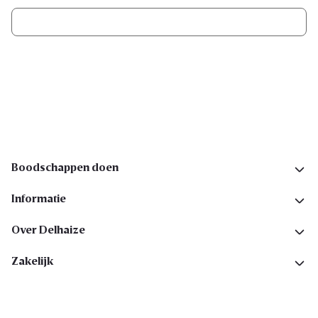
Ik schrijf me in
Volg ons op sociale media
Boodschappen doen
Informatie
Over Delhaize
Zakelijk