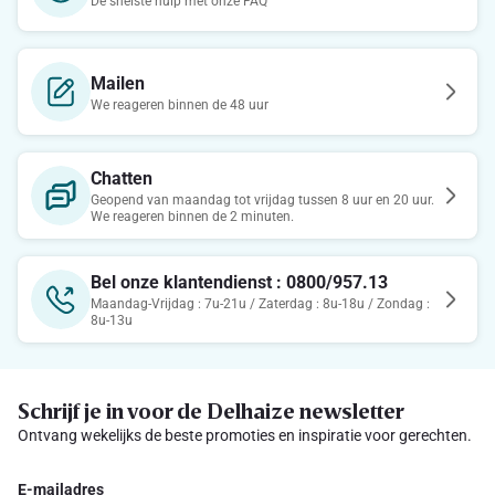
De snelste hulp met onze FAQ
Mailen
We reageren binnen de 48 uur
Chatten
Geopend van maandag tot vrijdag tussen 8 uur en 20 uur.
We reageren binnen de 2 minuten.
Bel onze klantendienst : 0800/957.13
Maandag-Vrijdag : 7u-21u / Zaterdag : 8u-18u / Zondag :
8u-13u
Schrijf je in voor de Delhaize newsletter
Ontvang wekelijks de beste promoties en inspiratie voor gerechten.
E-mailadres