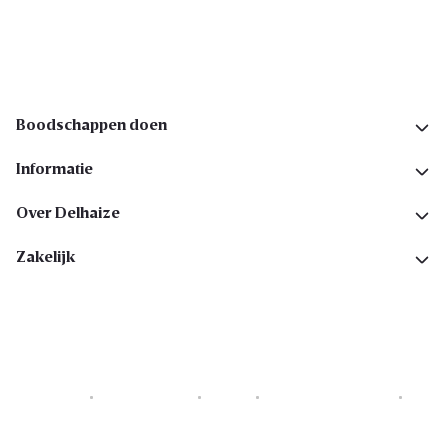
Volg ons op sociale media
Boodschappen doen
Informatie
Over Delhaize
Zakelijk
Cookies
Privacyverklaring
Security
Algemene voorwaarden
Toegankelijkheidsverklaring
Copyright © 2026 All rights reserved. Delhaize Group.