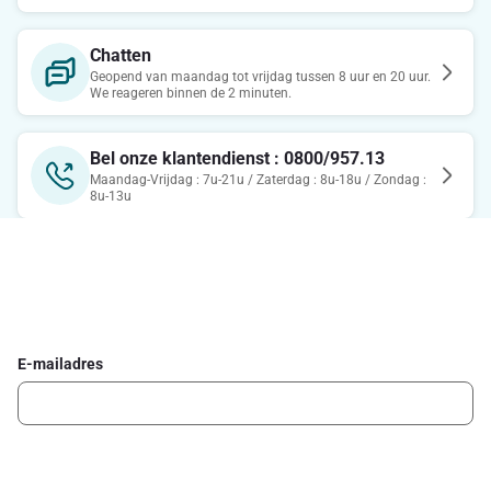
Chatten
Geopend van maandag tot vrijdag tussen 8 uur en 20 uur.
We reageren binnen de 2 minuten.
Bel onze klantendienst : 0800/957.13
Maandag-Vrijdag : 7u-21u / Zaterdag : 8u-18u / Zondag :
8u-13u
Schrijf je in voor de Delhaize newsletter
Ontvang wekelijks de beste promoties en inspiratie voor gerechten.
E-mailadres
Ik schrijf me in