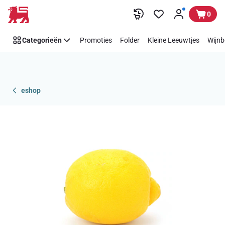
Overslaan
0
Categorieën
Promoties
Folder
Kleine Leeuwtjes
Wijnb
eshop