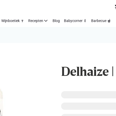
Wijnboetiek 🍷
Recepten
Blog
Babycorner 🍼
Barbecue 🫕
Delhaize |