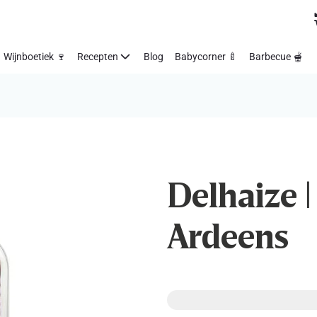
Wijnboetiek 🍷
Recepten
Blog
Babycorner 🍼
Barbecue 🫕
Delhaize |
Ardeens