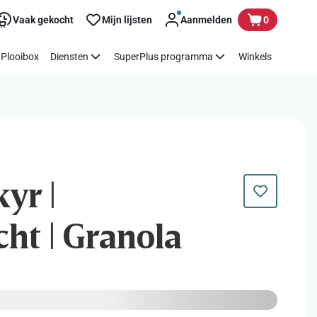
Vaak gekocht
Mijn lijsten
Aanmelden
0
Plooibox
Diensten
SuperPlus programma
Winkels
kyr |
cht | Granola