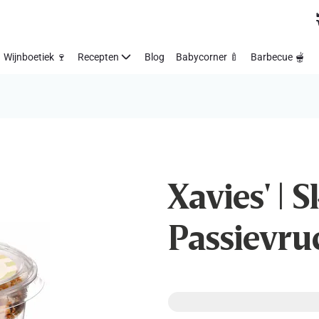
Wijnboetiek 🍷
Recepten
Blog
Babycorner 🍼
Barbecue 🫕
Xavies' | S
Passievru