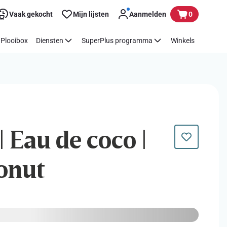
Vaak gekocht
Mijn lijsten
Aanmelden
0
Plooibox
Diensten
SuperPlus programma
Winkels
| Eau de coco |
onut