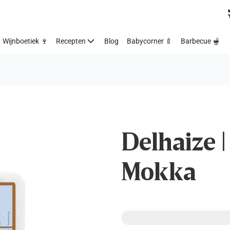
Wijnboetiek 🍷
Recepten
Blog
Babycorner 🍼
Barbecue 🫕
Delhaize |
Mokka