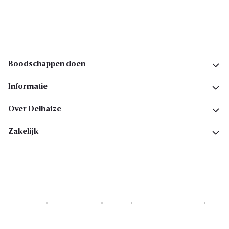
Volg ons op sociale media
Boodschappen doen
Informatie
Over Delhaize
Zakelijk
Cookies
Privacyverklaring
Security
Algemene voorwaarden
Toegankelijkheidsverklaring
Copyright © 2026 All rights reserved. Delhaize Group.