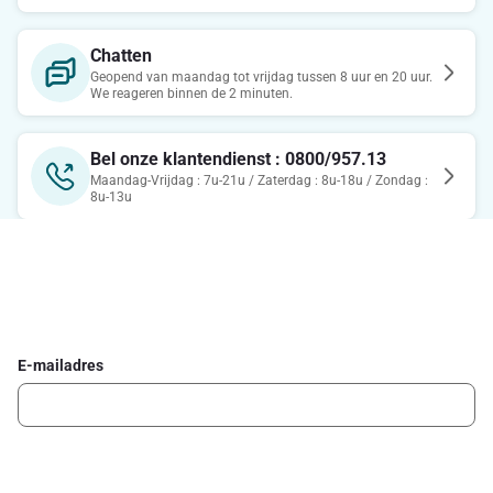
Chatten
Geopend van maandag tot vrijdag tussen 8 uur en 20 uur.
We reageren binnen de 2 minuten.
Bel onze klantendienst : 0800/957.13
Maandag-Vrijdag : 7u-21u / Zaterdag : 8u-18u / Zondag :
8u-13u
Schrijf je in voor de Delhaize newsletter
Ontvang wekelijks de beste promoties en inspiratie voor gerechten.
E-mailadres
Ik schrijf me in