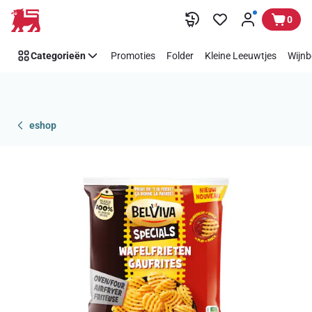
Overslaan
0
Categorieën
Promoties
Folder
Kleine Leeuwtjes
Wijnb
eshop