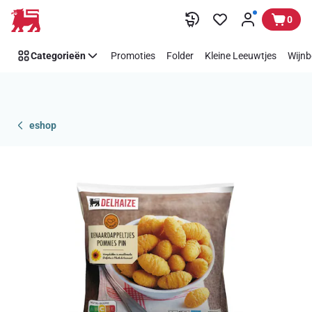
Overslaan
0
Categorieën
Promoties
Folder
Kleine Leeuwtjes
Wijnb
eshop