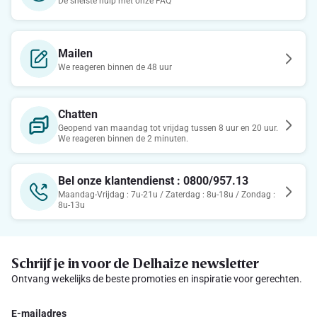
De snelste hulp met onze FAQ
Mailen
We reageren binnen de 48 uur
Chatten
Geopend van maandag tot vrijdag tussen 8 uur en 20 uur.
We reageren binnen de 2 minuten.
Bel onze klantendienst : 0800/957.13
Maandag-Vrijdag : 7u-21u / Zaterdag : 8u-18u / Zondag :
8u-13u
Schrijf je in voor de Delhaize newsletter
Ontvang wekelijks de beste promoties en inspiratie voor gerechten.
E-mailadres