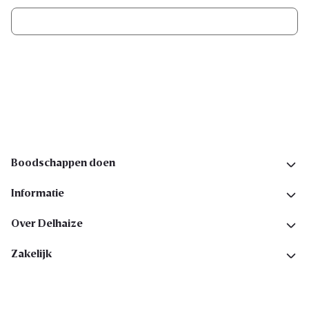
Ik schrijf me in
Volg ons op sociale media
Boodschappen doen
Informatie
Over Delhaize
Zakelijk