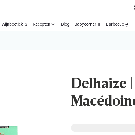
Wijnboetiek 🍷
Recepten
Blog
Babycorner 🍼
Barbecue 🫕
Delhaize |
Macédoine