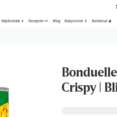
Wijnboetiek 🍷
Recepten
Blog
Babycorner 🍼
Barbecue 🫕
Bonduelle 
Crispy | Bl