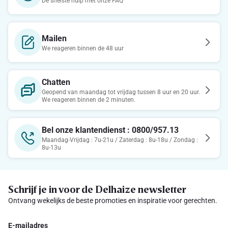
De snelste hulp met onze FAQ
Mailen
We reageren binnen de 48 uur
Chatten
Geopend van maandag tot vrijdag tussen 8 uur en 20 uur.
We reageren binnen de 2 minuten.
Bel onze klantendienst : 0800/957.13
Maandag-Vrijdag : 7u-21u / Zaterdag : 8u-18u / Zondag :
8u-13u
Schrijf je in voor de Delhaize newsletter
Ontvang wekelijks de beste promoties en inspiratie voor gerechten.
E-mailadres