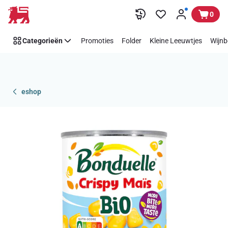
Overslaan
0
Categorieën
Promoties
Folder
Kleine Leeuwtjes
Wijnb
eshop