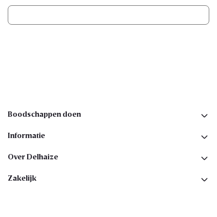
Ik schrijf me in
Volg ons op sociale media
Boodschappen doen
Informatie
Over Delhaize
Zakelijk