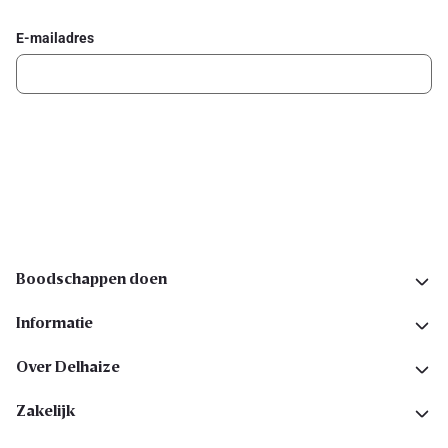
E-mailadres
Ik schrijf me in
Volg ons op sociale media
Boodschappen doen
Informatie
Over Delhaize
Zakelijk