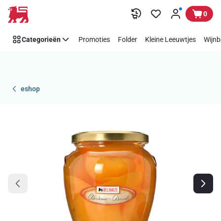
Overslaan
0
Categorieën
Promoties
Folder
Kleine Leeuwtjes
Wijnb
eshop