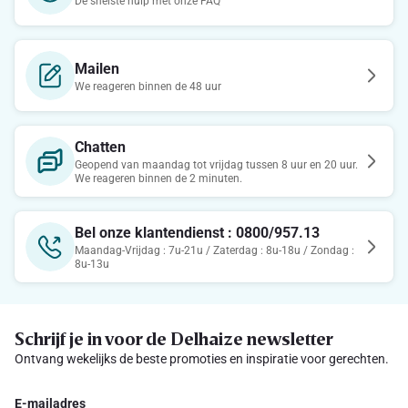
De snelste hulp met onze FAQ
Mailen
We reageren binnen de 48 uur
Chatten
Geopend van maandag tot vrijdag tussen 8 uur en 20 uur.
We reageren binnen de 2 minuten.
Bel onze klantendienst : 0800/957.13
Maandag-Vrijdag : 7u-21u / Zaterdag : 8u-18u / Zondag :
8u-13u
Schrijf je in voor de Delhaize newsletter
Ontvang wekelijks de beste promoties en inspiratie voor gerechten.
E-mailadres