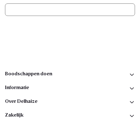
Ik schrijf me in
Volg ons op sociale media
Boodschappen doen
Informatie
Over Delhaize
Zakelijk