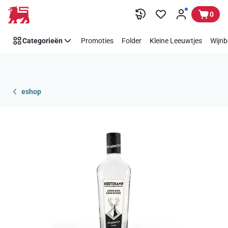
Overslaan
0
Categorieën
Promoties
Folder
Kleine Leeuwtjes
Wijnb
eshop