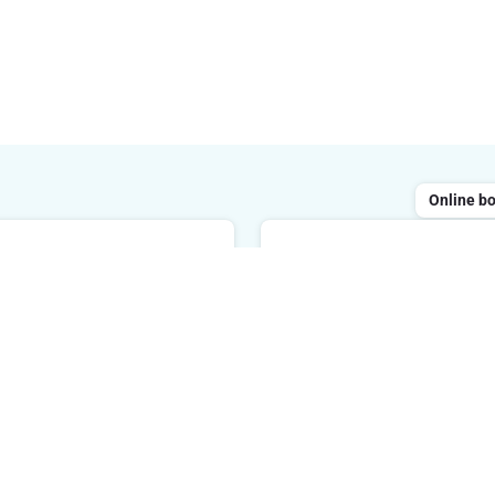
Online b
Chatten
ailen
Geopend van maandag tot 
 reageren binnen de 48 uur
tussen 8 uur en 20 uur. We
reageren binnen de 2 minu
E-mailadres
Ik schrijf 