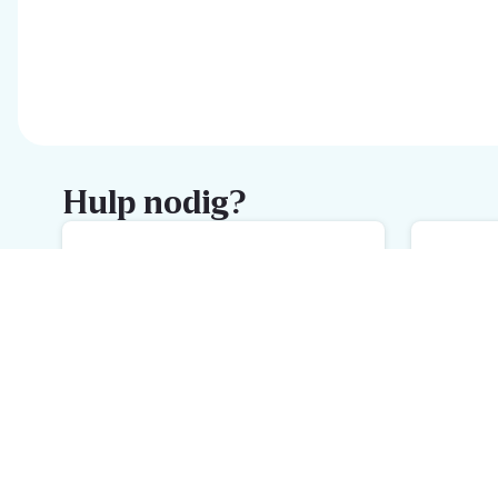
Hulp nodig?
FAQ
M
De snelste hulp met onze FAQ
We
Schrijf je in voor de Delhaize
newsletter
Ontvang wekelijks de beste promoties en inspiratie voor