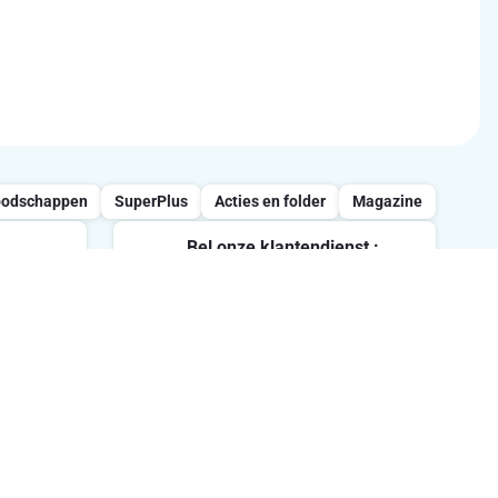
oodschappen
SuperPlus
Acties en folder
Magazine
Bel onze klantendienst :
0800/957.13
vrijdag
Maandag-Vrijdag : 7u-21u /
Zaterdag : 8u-18u / Zondag : 8u-
ten.
13u
Volg ons op sociale media
me in