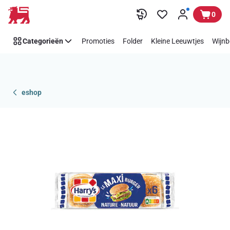
Overslaan
0
Categorieën
Promoties
Folder
Kleine Leeuwtjes
Wijnb
eshop