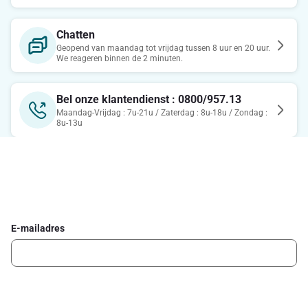
Chatten
Geopend van maandag tot vrijdag tussen 8 uur en 20 uur.
We reageren binnen de 2 minuten.
Bel onze klantendienst : 0800/957.13
Maandag-Vrijdag : 7u-21u / Zaterdag : 8u-18u / Zondag :
8u-13u
Schrijf je in voor de Delhaize newsletter
Ontvang wekelijks de beste promoties en inspiratie voor gerechten.
E-mailadres
Ik schrijf me in