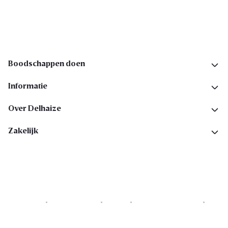
Volg ons op sociale media
Boodschappen doen
Informatie
Over Delhaize
Zakelijk
Cookies
Privacyverklaring
Security
Algemene voorwaarden
Toegankelijkheidsverklaring
Copyright © 2026 All rights reserved. Delhaize Group.