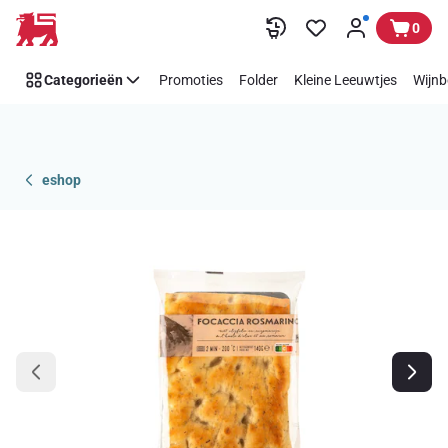
Overslaan
0
Categorieën
Promoties
Folder
Kleine Leeuwtjes
Wijnb
eshop