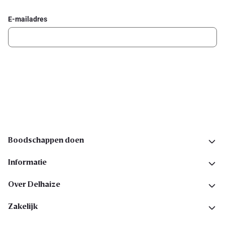
E-mailadres
Ik schrijf me in
Volg ons op sociale media
Boodschappen doen
Informatie
Over Delhaize
Zakelijk