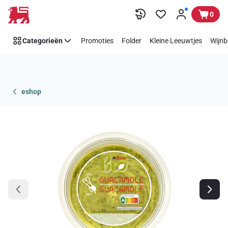
Overslaan
0
Categorieën
Promoties
Folder
Kleine Leeuwtjes
Wijnb
eshop