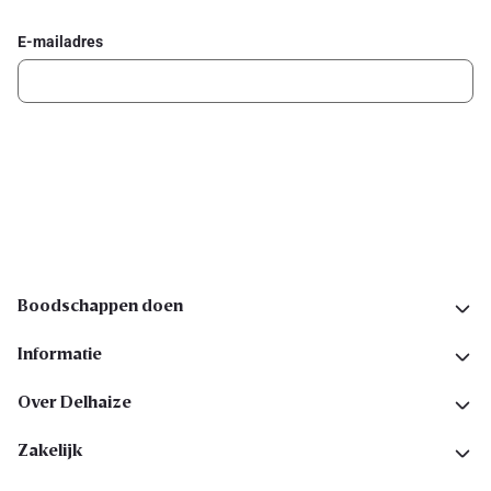
E-mailadres
Ik schrijf me in
Volg ons op sociale media
Boodschappen doen
Informatie
Over Delhaize
Zakelijk