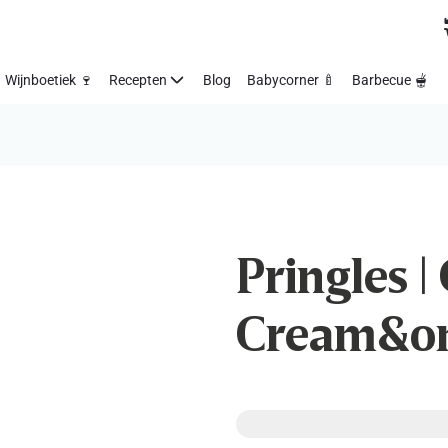
Wijnboetiek 🍷
Recepten
Blog
Babycorner 🍼
Barbecue 🫕
Pringles | 
Cream&o