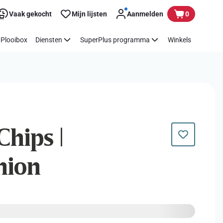
Vaak gekocht
Mijn lijsten
Aanmelden
0
Plooibox
Diensten
SuperPlus programma
Winkels
Chips |
nion