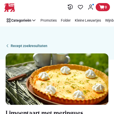
Recipe
Overslaan
0
Details
Page
Categorieën
Promoties
Folder
Kleine Leeuwtjes
Wijnb
Recept zoekresultaten
Limoentaart met meringues