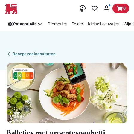
Recipe
Overslaan
0
Details
Page
Categorieën
Promoties
Folder
Kleine Leeuwtjes
Wijnb
Recept zoekresultaten
Balletjes met groentespaghetti