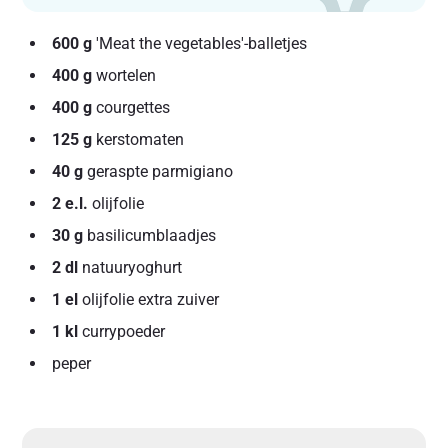
600 g
'Meat the vegetables'-balletjes
400 g
wortelen
400 g
courgettes
125 g
kerstomaten
40 g
geraspte parmigiano
2 e.l.
olijfolie
30 g
basilicumblaadjes
2 dl
natuuryoghurt
1 el
olijfolie extra zuiver
1 kl
currypoeder
peper