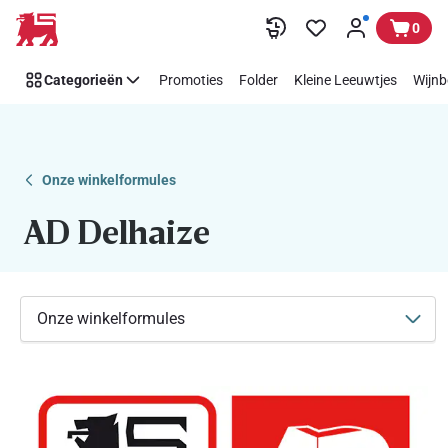
AD
Overslaan
0
Delhaize
Categorieën
Promoties
Folder
Kleine Leeuwtjes
Wijnb
Onze winkelformules
AD Delhaize
Onze winkelformules