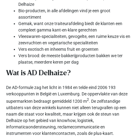
Delhaize
Bio-producten, in alle afdelingen vind je een groot
assortiment
Gemak, want onze traiteurafdeling biedt de klanten een
compleet gamma kant-en-klare gerechten
Vleeswaren-specialiteiten, gevogelte, een ruime keuze vis en
zeevruchten en vegetarische specialiteiten
Vers exotisch en inheems fruit en groenten
Vers brood: de meeste bakkerijproducten bakken we ter
plaatse, meerdere keren per dag
Wat is AD Delhaize?
De AD-formule zag het licht in 1984 en telde eind 2006 193
verkooppunten in België en Luxemburg. De oppervlakte van deze
2
supermarkten bedraagt gemiddeld 1200 m
. De zelfstandige
uitbaters van deze winkels kunnen niet alleen terugvallen op een
naam die staat voor kwaliteit, maar krijgen ook de steun van
Delhaize op het gebied van knowhow, logistiek,
informaticaondersteuning, reclamecommunicatie en
instrumenten voor klantencontacten, zoals de plus-kaart.