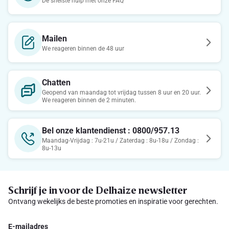
De snelste hulp met onze FAQ
Mailen
We reageren binnen de 48 uur
Chatten
Geopend van maandag tot vrijdag tussen 8 uur en 20 uur.
We reageren binnen de 2 minuten.
Bel onze klantendienst : 0800/957.13
Maandag-Vrijdag : 7u-21u / Zaterdag : 8u-18u / Zondag :
8u-13u
Schrijf je in voor de Delhaize newsletter
Ontvang wekelijks de beste promoties en inspiratie voor gerechten.
E-mailadres