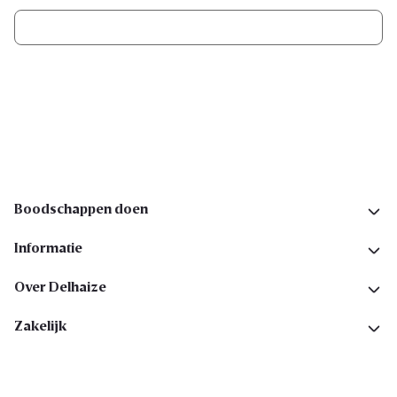
Ik schrijf me in
Volg ons op sociale media
Boodschappen doen
Informatie
Over Delhaize
Zakelijk