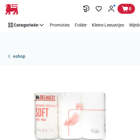
Overslaan
0
Categorieën
Promoties
Folder
Kleine Leeuwtjes
Wijnb
eshop