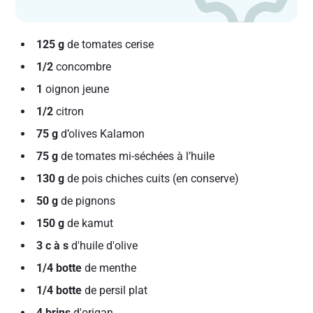
125 g
de tomates cerise
1/2
concombre
1
oignon jeune
1/2
citron
75 g
d’olives Kalamon
75 g
de tomates mi-séchées à l’huile
130 g
de pois chiches cuits (en conserve)
50 g
de pignons
150 g
de kamut
3 c à s
d'huile d'olive
1/4 botte
de menthe
1/4 botte
de persil plat
4 brins
d'origan