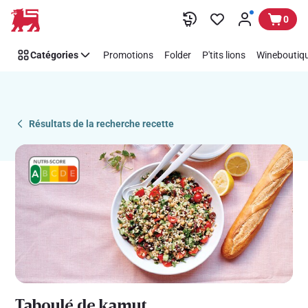
Recipe
Passer
0
Details
Page
Catégories
Promotions
Folder
P'tits lions
Wineboutiqu
Résultats de la recherche recette
Taboulé de kamut