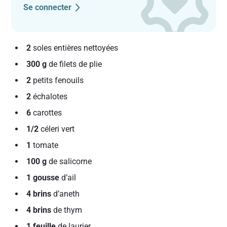
Se connecter
2
soles entières nettoyées
300 g
de filets de plie
2
petits fenouils
2
échalotes
6
carottes
1/2
céleri vert
1
tomate
100 g
de salicorne
1 gousse
d’ail
4 brins
d’aneth
4 brins
de thym
1 feuille
de laurier