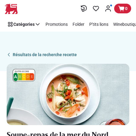
Recipe
Passer
0
Details
Page
Catégories
Promotions
Folder
P'tits lions
Wineboutiqu
Résultats de la recherche recette
Soupe-repas de la mer du Nord