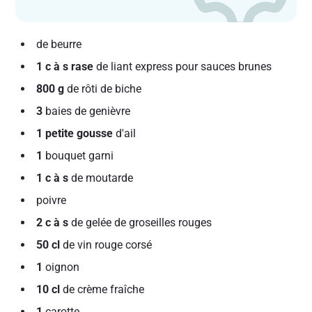
de beurre
1 c à s rase
de liant express pour sauces brunes
800 g
de rôti de biche
3
baies de genièvre
1 petite gousse
d'ail
1
bouquet garni
1 c à s
de moutarde
poivre
2 c à s
de gelée de groseilles rouges
50 cl
de vin rouge corsé
1
oignon
10 cl
de crème fraîche
1
carotte