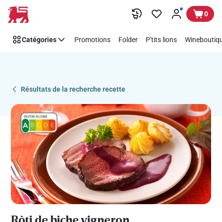
Recipe
Passer
0
Details
Page
Catégories
Promotions
Folder
P'tits lions
Wineboutiqu
Résultats de la recherche recette
Rôti de biche vigneron