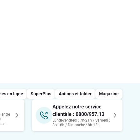
s en ligne
SuperPlus
Actions et folder
Magazine
Appelez notre service
clientèle : 0800/957.13
 entre
s
Lundi-vendredi : 7h-21h / Samedi :
tes.
8h-18h / Dimanche : 8h-13h.