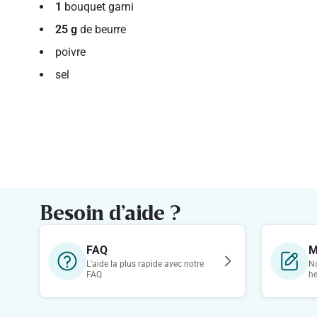
1
bouquet garni
25 g
de beurre
poivre
sel
Besoin d’aide ?
FAQ
M
L'aide la plus rapide avec notre
No
FAQ
h