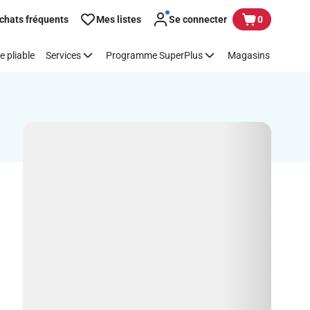
chats fréquents
Mes listes
Se connecter
0
e pliable
Services
Programme SuperPlus
Magasins