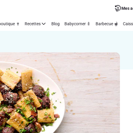
Mes a
outique 🍷
Recettes
Blog
Babycorner 🍼
Barbecue 🫕
Caiss