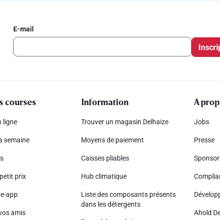
E-mail
Inscri
s courses
Information
A prop
 ligne
Trouver un magasin Delhaize
Jobs
la semaine
Moyens de paiement
Presse
s
Caisses pliables
Sponsor
petit prix
Hub climatique
Complia
ze-app
Liste des composants présents
Dévelop
dans les détergents
vos amis
Ahold De