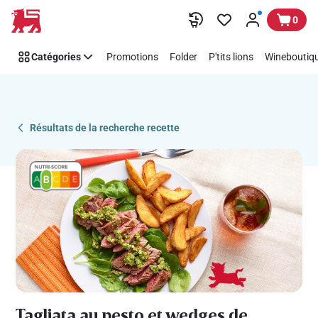
Recipe
Passer
0
Details
Page
Catégories
Promotions
Folder
P'tits lions
Wineboutiqu
Résultats de la recherche recette
Tagliata au pesto et wedges de